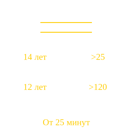
КОРОТКО О НАС
14 лет
>25
Работаем с 2012 года
Специалистов в штате
12 лет
>120
Средний стаж работы наших
Положительных откликов
сантехников
ежемесячно
От 25 минут
Быстрый приезд на место