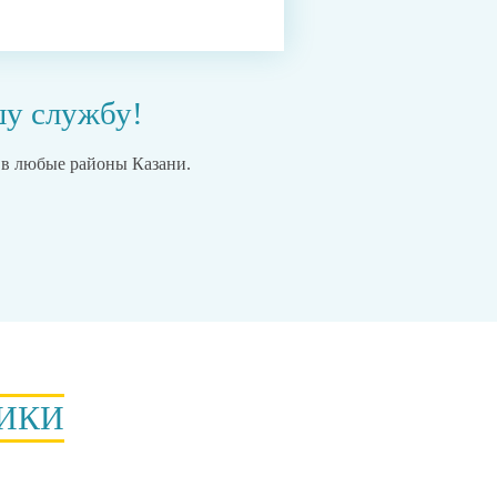
шу службу!
 в
любые районы
Казани.
ИКИ