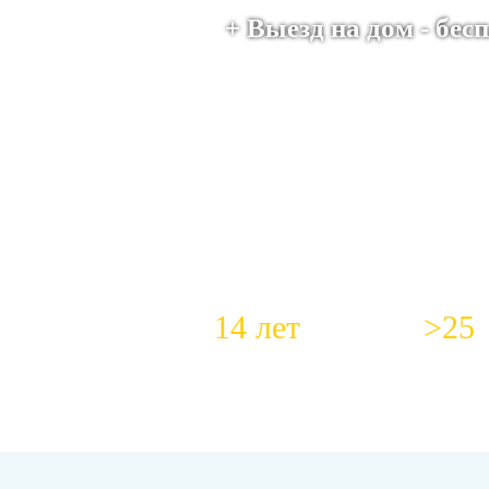
+ Выезд на дом - бе
14 лет
>25
Работаем с 2012 года
Специал