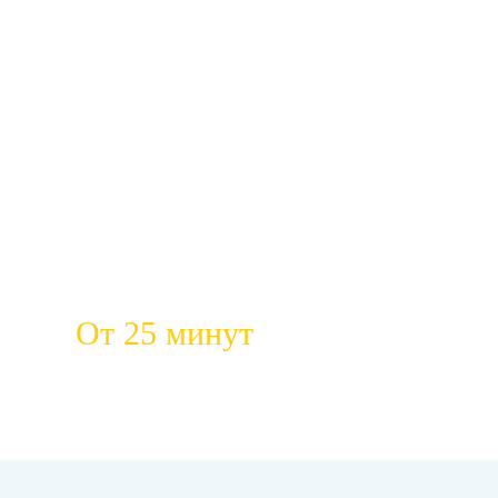
От 25 минут
ткликов
Быстрый приезд на место