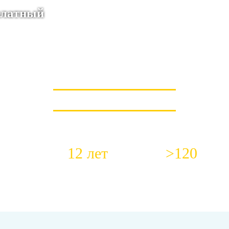
сплатный
КОРОТКО О НАС
12 лет
>120
истов в штате
Средний стаж работы
Положительных о
наших сантехников
ежемесячно