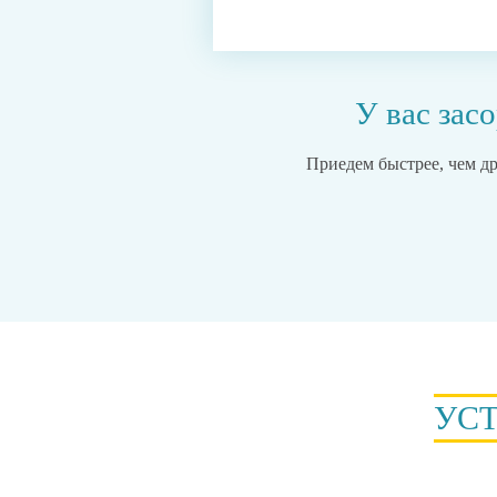
У вас зас
Приедем быстрее, чем д
УС