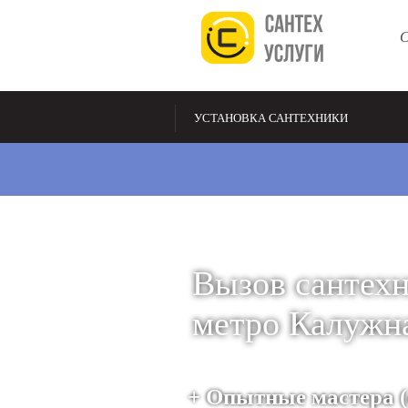
С
УСТАНОВКА САНТЕХНИКИ
Вызов сантех
метро Калужн
+ Опытные мастера (с