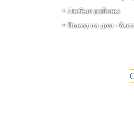
+ Любые районы
+ Выезд на дом - бе