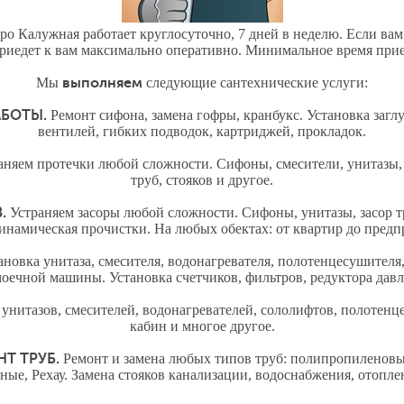
ро Калужная работает круглосуточно, 7 дней в неделю. Если в
приедет к вам максимально оперативно. Минимальное время приез
Мы
выполняем
следующие сантехнические услуги:
АБОТЫ.
Ремонт сифона, замена гофры, кранбукс. Установка загл
вентилей, гибких подводок, картриджей, прокладок.
аняем протечки любой сложности. Сифоны, смесители, унитазы,
труб, стояков и другое.
.
Устраняем засоры любой сложности. Сифоны, унитазы, засор тр
инамическая прочистки. На любых обектах: от квартир до предп
новка унитаза, смесителя, водонагревателя, полотенцесушителя
оечной машины. Установка счетчиков, фильтров, редуктора давл
унитазов, смесителей, водонагревателей, сололифтов, полотенц
кабин и многое другое.
НТ ТРУБ.
Ремонт и замена любых типов труб: полипропиленовы
ные, Рехау. Замена стояков канализации, водоснабжения, отопле