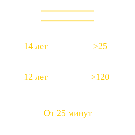
КОРОТКО О НАС
14 лет
>25
Работаем с 2012 года
Специалистов в штате
12 лет
>120
Средний стаж работы наших
Положительных откликов
сантехников
ежемесячно
От 25 минут
Быстрый приезд на место