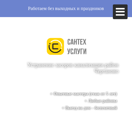
Работаем без выходных и праздников
Устранение засоров канализации
район
Чертаново
+ Опытные мастера (стаж от 5 лет)
+ Любые районы
+ Выезд на дом - бесплатный