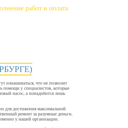
лнение работ и оплата
ехник делает работу, а вы платите за
луги и наслаждаетесь результатом!
РБУРГЕ)
ут изнашиваться, что не позволит
ть помощи у специалистов, которые
новый насос, а понадобится лишь
 но для достижения максимальной
твенный ремонт за разумные деньги.
именно у нашей организации.