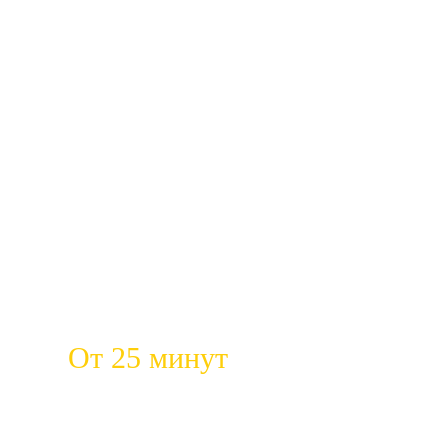
От 25 минут
ткликов
Быстрый приезд на место