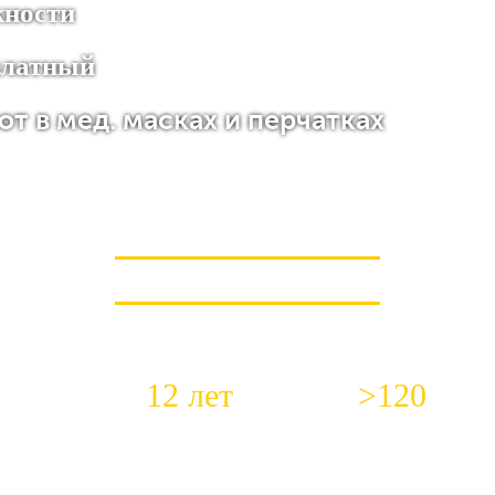
жности
сплатный
т в мед. масках и перчатках
КОРОТКО О НАС
12 лет
>120
истов в штате
Средний стаж работы
Положительных о
наших сантехников
ежемесячно