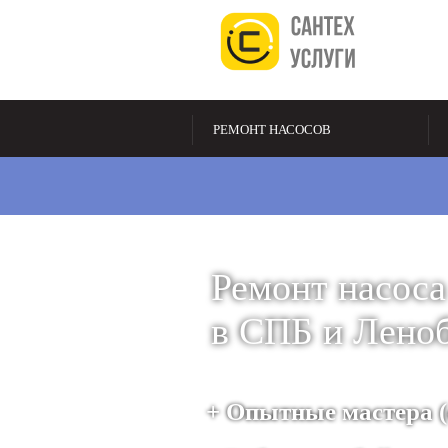
РЕМОНТ НАСОСОВ
Ремонт насоса
в СПБ и Лено
+ Опытные мастера (с