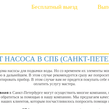
Бесплатный выезд
Выпо
ите нам
В оговоренное время к вам приедет специалист,
Сант
чтобы определить стоимость работ
ус
 НАСОСА В СПБ (САНКТ-ПЕТЕ
ома насосы для подкачки воды. Но со временем их элементы мог
ю в дальнейшем. В этом случае рекомендуется сразу же попроси
тировать прибор. В этом случае вам не придется покупать себе 
оплатить услугу мастера.
ания
в Санкт-Петербурге могут осуществить многие компании,
обратиться за помощью в нашу компанию. Мы предлагаем качес
и наших клиентов, которым посчастливилось попросить помощи 