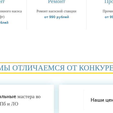
нт
Ремонт
Про
онного насоса
Ремонт насосной станции
Прочис
фт)
от 990 рублей
от 9
ублей
МЫ ОТЛИЧАЕМСЯ ОТ КОНКУР
альные
мастера во
Наши це
СПб и ЛО