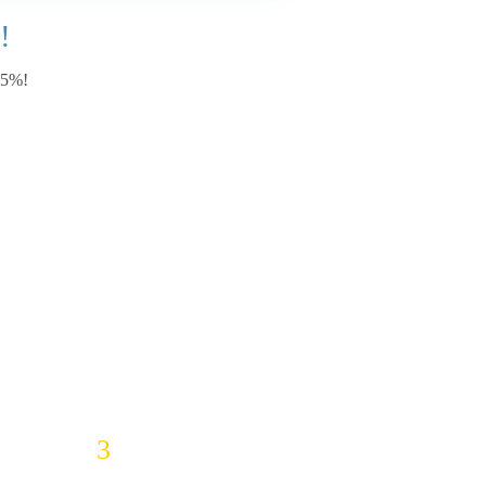
!
 5%!
3