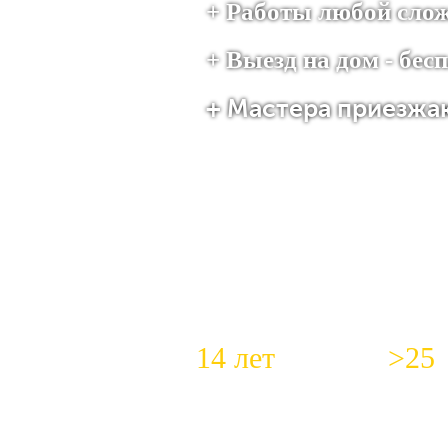
+ Работы любой сло
+ Выезд на дом - бе
+ Мастера приезжаю
14 лет
>25
Работаем с 2012 года
Специал