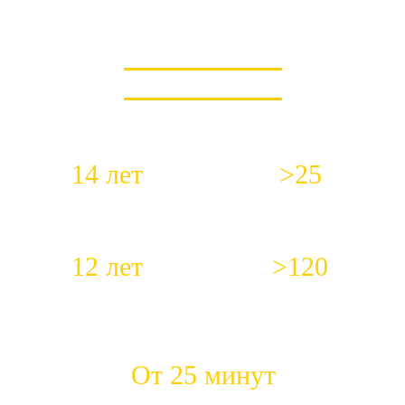
КОРОТКО О НАС
14 лет
>25
Работаем с 2012 года
Специалистов в штате
12 лет
>120
Средний стаж работы наших
Положительных откликов
сантехников
ежемесячно
От 25 минут
Быстрый приезд на место