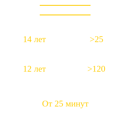
КОРОТКО О НАС
14 лет
>25
Работаем с 2012 года
Специалистов в штате
12 лет
>120
Средний стаж работы наших
Положительных откликов
сантехников
ежемесячно
От 25 минут
Быстрый приезд на место