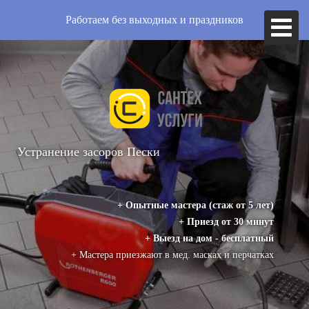
Работаем без выходных и праздников
Устранение засоров
Пески
+ Опытные мастера (стаж от 5 лет)
+ Приезд от 30 минут
+ Выезд на дом - бесплатный
+ Мастера приезжают в мед. масках и перчатках